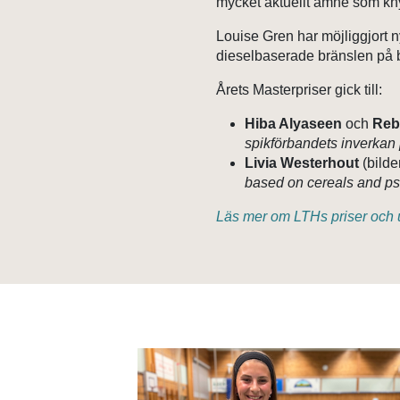
mycket aktuellt ämne som knyte
Louise Gren har möjliggjort n
dieselbaserade bränslen på b
Årets Masterpriser gick till:
Hiba Alyaseen
och
Reb
spikförbandets inverkan p
Livia Westerhout
(bilde
based on cereals and p
Läs mer om LTHs priser och 