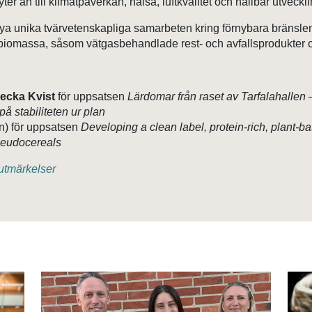
r an till klimatpåverkan, hälsa, luftkvalitet och hållbar utveckli
ya unika tvärvetenskapliga samarbeten kring förnybara bränslen,
iomassa, såsom vätgasbehandlade rest- och avfallsprodukter oc
ecka Kvist
för uppsatsen
Lärdomar från raset av Tarfalahallen 
å stabiliteten ur plan
n) för uppsatsen
Developing a clean label, protein-rich, plant-b
seudocereals
utmärkelser