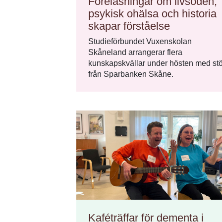
Föreläsningar om livsöden,
psykisk ohälsa och historia
skapar förståelse
Studieförbundet Vuxenskolan
Skåneland arrangerar flera
kunskapskvällar under hösten med st
från Sparbanken Skåne.
Kaféträffar för dementa i