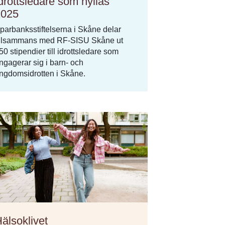
drottsledare som hyllas
2025
parbanksstiftelserna i Skåne delar
illsammans med RF-SISU Skåne ut
50 stipendier till idrottsledare som
ngagerar sig i barn- och
ngdomsidrotten i Skåne.
älsoklivet