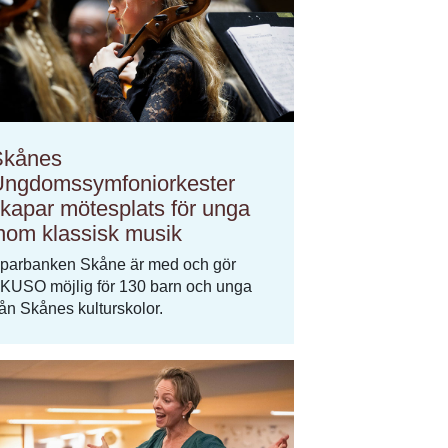
Skånes
ngdomssymfoniorkester
kapar mötesplats för unga
nom klassisk musik
parbanken Skåne är med och gör
KUSO möjlig för 130 barn och unga
rån Skånes kulturskolor.