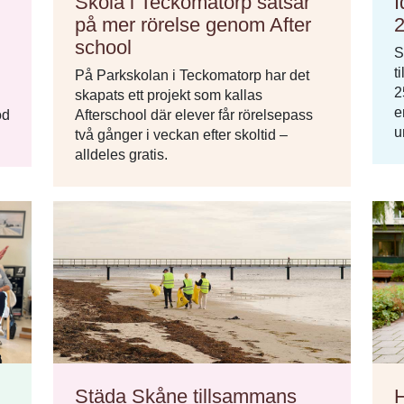
Skola i Teckomatorp satsar
I
på mer rörelse genom After
school
S
t
På Parkskolan i Teckomatorp har det
2
skapats ett projekt som kallas
e
öd
Afterschool där elever får rörelsepass
u
två gånger i veckan efter skoltid –
alldeles gratis.
Städa Skåne tillsammans
H