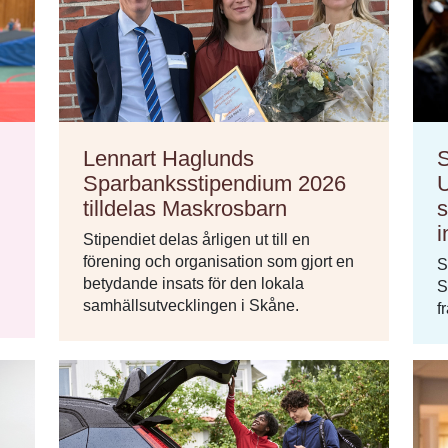
Lennart Haglunds
Sparbanksstipendium 2026
U
tilldelas Maskrosbarn
s
i
Stipendiet delas årligen ut till en
förening och organisation som gjort en
S
betydande insats för den lokala
S
samhällsutvecklingen i Skåne.
f