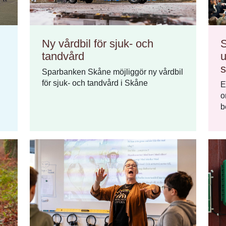
Ny vårdbil för sjuk- och
S
tandvård
u
s
Sparbanken Skåne möjliggör ny vårdbil
för sjuk- och tandvård i Skåne
E
o
b