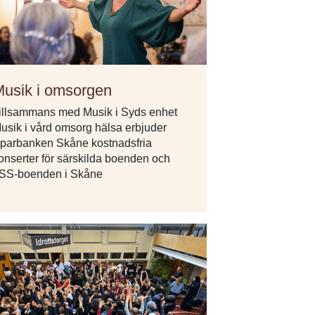
usik i omsorgen
illsammans med Musik i Syds enhet
usik i vård omsorg hälsa erbjuder
parbanken Skåne kostnadsfria
onserter för särskilda boenden och
SS-boenden i Skåne