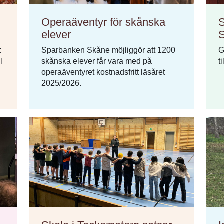
Operaäventyr för skånska
S
elever
t
Sparbanken Skåne möjliggör att 1200
G
l
skånska elever får vara med på
t
operaäventyret kostnadsfritt läsåret
2025/2026.