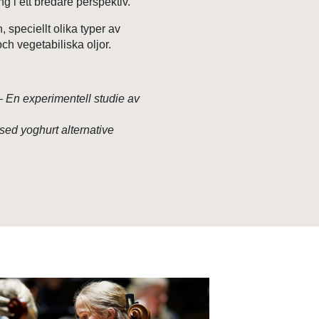
ng i ett bredare perspektiv.
 speciellt olika typer av
h vegetabiliska oljor.
– En experimentell studie av
ased yoghurt alternative