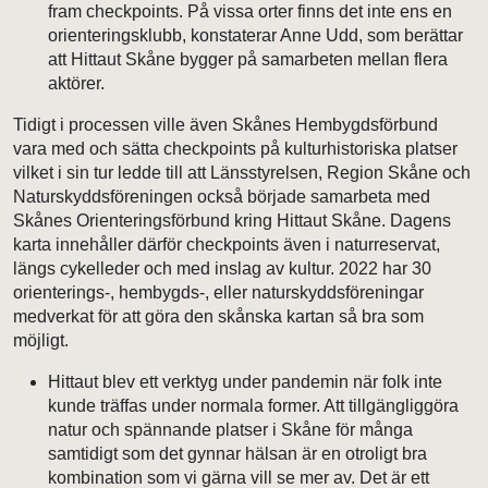
fram checkpoints. På vissa orter finns det inte ens en
orienteringsklubb, konstaterar Anne Udd, som berättar
att Hittaut Skåne bygger på samarbeten mellan flera
aktörer.
Tidigt i processen ville även Skånes Hembygdsförbund
vara med och sätta checkpoints på kulturhistoriska platser
vilket i sin tur ledde till att Länsstyrelsen, Region Skåne och
Naturskyddsföreningen också började samarbeta med
Skånes Orienteringsförbund kring Hittaut Skåne. Dagens
karta innehåller därför checkpoints även i naturreservat,
längs cykelleder och med inslag av kultur. 2022 har 30
orienterings-, hembygds-, eller naturskyddsföreningar
medverkat för att göra den skånska kartan så bra som
möjligt.
Hittaut blev ett verktyg under pandemin när folk inte
kunde träffas under normala former. Att tillgängliggöra
natur och spännande platser i Skåne för många
samtidigt som det gynnar hälsan är en otroligt bra
kombination som vi gärna vill se mer av. Det är ett