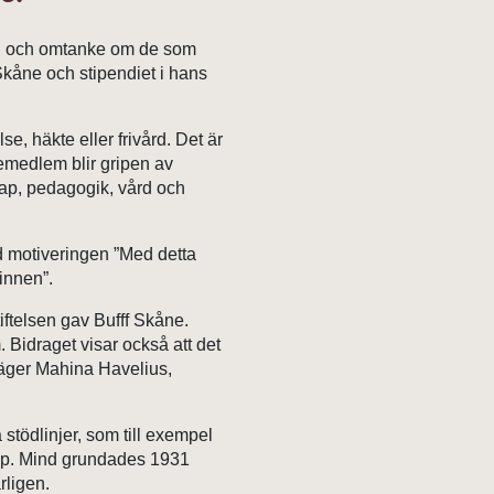
rg och omtanke om de som
Skåne och stipendiet i hans
e, häkte eller frivård. Det är
jemedlem blir gripen av
ap, pedagogik, vård och
d motiveringen ”Med detta
minnen”.
iftelsen gav Bufff Skåne.
. Bidraget visar också att det
säger Mahina Havelius,
 stödlinjer, som till exempel
hjälp. Mind grundades 1931
rligen.