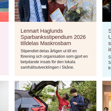
Lennart Haglunds
Sparbanksstipendium 2026
U
tilldelas Maskrosbarn
s
i
Stipendiet delas årligen ut till en
förening och organisation som gjort en
S
betydande insats för den lokala
S
samhällsutvecklingen i Skåne.
f