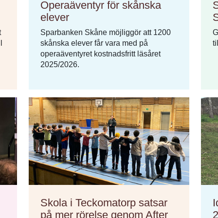
Operaäventyr för skånska
S
elever
t
Sparbanken Skåne möjliggör att 1200
G
l
skånska elever får vara med på
t
operaäventyret kostnadsfritt läsåret
2025/2026.
Skola i Teckomatorp satsar
I
på mer rörelse genom After