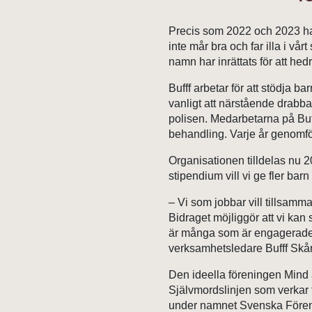
Precis som 2022 och 2023 h
inte mår bra och far illa i v
namn har inrättats för att he
Bufff arbetar för att stödja b
vanligt att närstående drabba
polisen. Medarbetarna på Bu
behandling. Varje år genomfö
Organisationen tilldelas nu
stipendium vill vi ge fler bar
– Vi som jobbar vill tillsamm
Bidraget möjliggör att vi kan
är många som är engagerade 
verksamhetsledare Bufff Skån
Den ideella föreningen Mind a
Självmordslinjen som verkar f
under namnet Svenska Föreni