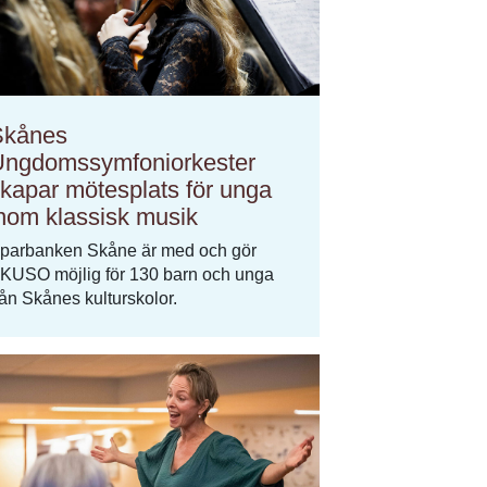
Skånes
ngdomssymfoniorkester
kapar mötesplats för unga
nom klassisk musik
parbanken Skåne är med och gör
KUSO möjlig för 130 barn och unga
rån Skånes kulturskolor.