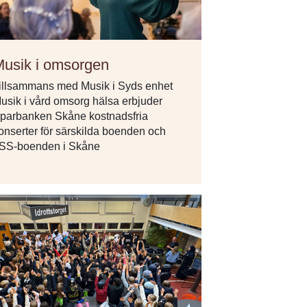
usik i omsorgen
illsammans med Musik i Syds enhet
usik i vård omsorg hälsa erbjuder
parbanken Skåne kostnadsfria
onserter för särskilda boenden och
SS-boenden i Skåne