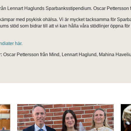
 från Lennart Haglunds Sparbanksstipendium. Oscar Pettersson f
m kämpar med psykisk ohälsa. Vi är mycket tacksamma för Sparba
s stöd som bidrar till att vi kan hålla våra stödlinjer öppna fö
ndiater här.
:
Oscar Pettersson från Mind, Lennart Haglund, Mahina Haveli