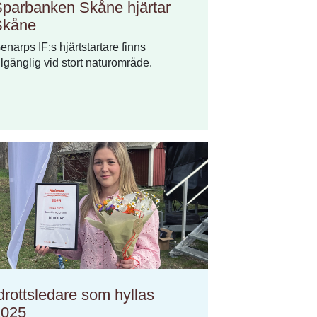
parbanken Skåne hjärtar
Skåne
enarps IF:s hjärtstartare finns
illgänglig vid stort naturområde.
drottsledare som hyllas
2025