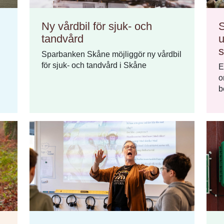
Ny vårdbil för sjuk- och
S
tandvård
u
s
Sparbanken Skåne möjliggör ny vårdbil
för sjuk- och tandvård i Skåne
E
o
b