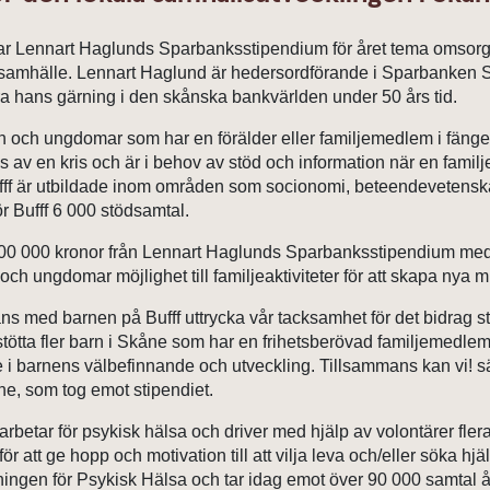
ar Lennart Haglunds Sparbanksstipendium för året tema omso
årt samhälle. Lennart Haglund är hedersordförande i Sparbanken 
dra hans gärning i den skånska bankvärlden under 50 års tid.
arn och ungdomar som har en förälder eller familjemedlem i fängels
s av en kris och är i behov av stöd och information när en famil
fff är utbildade inom områden som socionomi, beteendevetensk
r Bufff 6 000 stödsamtal.
 200 000 kronor från Lennart Haglunds Sparbanksstipendium me
n och ungdomar möjlighet till familjeaktiviteter för att skapa nya 
ans med barnen på Bufff uttrycka vår tacksamhet för det bidrag st
 stötta fler barn i Skåne som har en frihetsberövad familjemedlem
i barnens välbefinnande och utveckling. Tillsammans kan vi! 
e, som tog emot stipendiet.
rbetar för psykisk hälsa och driver med hjälp av volontärer flera
ör att ge hopp och motivation till att vilja leva och/eller söka 
ngen för Psykisk Hälsa och tar idag emot över 90 000 samtal å