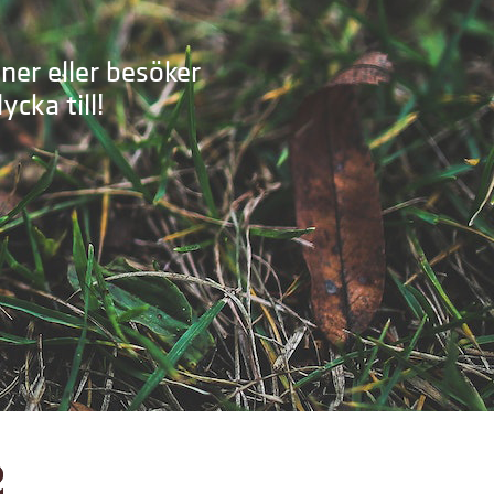
ner eller besöker
cka till!