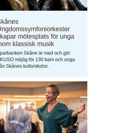
Skånes
ngdomssymfoniorkester
kapar mötesplats för unga
nom klassisk musik
parbanken Skåne är med och gör
KUSO möjlig för 130 barn och unga
rån Skånes kulturskolor.