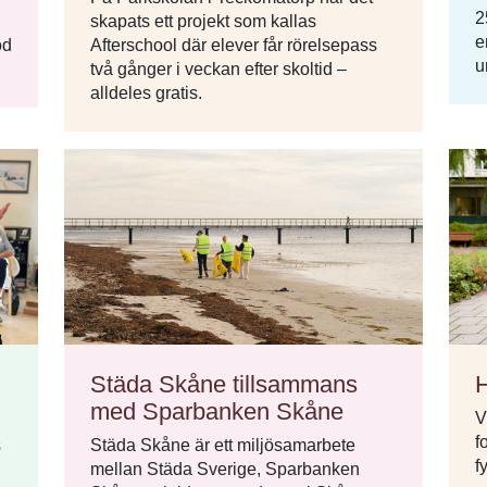
2
skapats ett projekt som kallas
e
öd
Afterschool där elever får rörelsepass
u
två gånger i veckan efter skoltid –
alldeles gratis.
Städa Skåne tillsammans
H
med Sparbanken Skåne
V
f
s
Städa Skåne är ett miljösamarbete
f
mellan Städa Sverige, Sparbanken