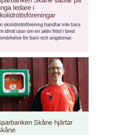
parbanken Skåne satsar på
nga ledare i
kolidrottsföreningar
n skolidrottsförening handlar inte bara
m idrott utan om en aktiv fritid i bred
emärkelse för barn och ungdomar.
parbanken Skåne hjärtar
Skåne