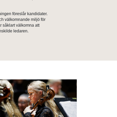
eningen föreslår kandidater.
och välkomnande miljö för
r såklart välkomna att
nskilde ledaren.