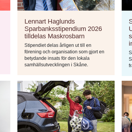
Lennart Haglunds
Sparbanksstipendium 2026
U
tilldelas Maskrosbarn
s
i
Stipendiet delas årligen ut till en
förening och organisation som gjort en
S
betydande insats för den lokala
S
samhällsutvecklingen i Skåne.
f