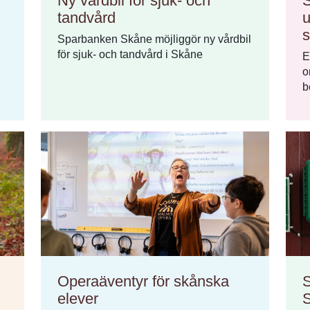
Ny vårdbil för sjuk- och
S
tandvård
u
s
Sparbanken Skåne möjliggör ny vårdbil
för sjuk- och tandvård i Skåne
E
o
b
Operaäventyr för skånska
S
elever