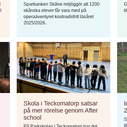
t
Sparbanken Skåne möjliggör att 1200
G
l
skånska elever får vara med på
t
operaäventyret kostnadsfritt läsåret
2025/2026.
Skola i Teckomatorp satsar
I
på mer rörelse genom After
school
S
t
På Parkskolan i Teckomatorp har det