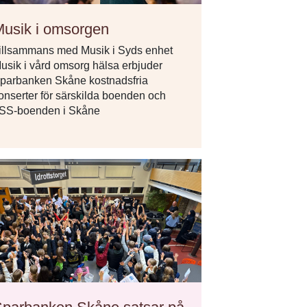
usik i omsorgen
illsammans med Musik i Syds enhet
usik i vård omsorg hälsa erbjuder
parbanken Skåne kostnadsfria
onserter för särskilda boenden och
SS-boenden i Skåne