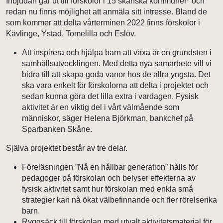
Inbjudan går ut till förskolor i 15 skånska kommuner* och
redan nu finns möjlighet att anmäla sitt intresse. Bland de
som kommer att delta vårterminen 2022 finns förskolor i
Kävlinge, Ystad, Tomelilla och Eslöv.
Att inspirera och hjälpa barn att växa är en grundsten i
samhällsutvecklingen. Med detta nya samarbete vill vi
bidra till att skapa goda vanor hos de allra yngsta. Det
ska vara enkelt för förskolorna att delta i projektet och
sedan kunna göra det lilla extra i vardagen. Fysisk
aktivitet är en viktig del i vårt välmående som
människor, säger Helena Björkman, bankchef på
Sparbanken Skåne.
Själva projektet består av tre delar.
Föreläsningen ”Nå en hållbar generation” hålls för
pedagoger på förskolan och belyser effekterna av
fysisk aktivitet samt hur förskolan med enkla små
strategier kan nå ökat välbefinnande och fler rörelserika
barn.
Ryggsäck till förskolan med utvalt aktivitetsmaterial för