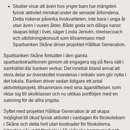
Studier visar att även hos yngre barn har mängden
fysisk aktivitet minskat under de senaste årtiondena.
Detta riskerar påverka livskvaliteten, inte bara i unga år
utan även i vuxen ålder. Både goda och dåliga vanor
skapas tidigt i livet, säger Linda Jenvén, rörelsecoach
och utbildningskonsult som tillsammans med
Sparbanken Skåne driver projektet Hållbar Generation.
Sparbanken Skåne fortsätter i den gamla
sparbankstraditionen genom att engagera sig på flera sätt i
samhället där banken verkar. Det innebär bland annat att
stora delar av överskottet investeras i initiativ som gör nytta i
det lokala. Banken driver sedan tidigare ett antal
aktivitetsprojekt, tillsammans med sina ägarstiftelser, som
riktar sig till skolklasser och nu utökas portföljen med en
satsning för de allra yngsta.
Syftet med projektet Hållbar Generation är att skapa
möjlighet till ökad fysisk aktivitet i vardagen för förskolebarn
i Skåne och detta helt utan kostnader för förskolorna.