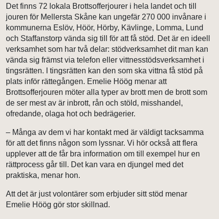
Det finns 72 lokala Brottsofferjourer i hela landet och till
jouren för Mellersta Skåne kan ungefär 270 000 invånare i
kommunerna Eslöv, Höör, Hörby, Kävlinge, Lomma, Lund
och Staffanstorp vända sig till för att få stöd. Det är en ideell
verksamhet som har två delar: stödverksamhet dit man kan
vända sig främst via telefon eller vittnesstödsverksamhet i
tingsrätten. I tingsrätten kan den som ska vittna få stöd på
plats inför rättegången. Emelie Höög menar att
Brottsofferjouren möter alla typer av brott men de brott som
de ser mest av är inbrott, rån och stöld, misshandel,
ofredande, olaga hot och bedrägerier.
– Många av dem vi har kontakt med är väldigt tacksamma
för att det finns någon som lyssnar. Vi hör också att flera
upplever att de får bra information om till exempel hur en
rättprocess går till. Det kan vara en djungel med det
praktiska, menar hon.
Att det är just volontärer som erbjuder sitt stöd menar
Emelie Höög gör stor skillnad.