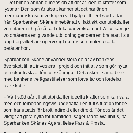
– Det blir en annan dimension att det är ideella krafter som
lyssnar. Den som är utsatt känner att det här är en
medmänniska som verkligen vill hjälpa till. Det stöd vi får
från Sparbanken Skåne innebär att vi faktiskt kan utbilda fler
volontärer och på så sätt utöka vår verksamhet. Att vi kan ge
volontärerna en givande utbildning ger dem en bra start i sitt
uppdrag vilket är superviktigt när de sen möter utsatta,
berättar hon.
Sparbanken Skåne använder stora delar av bankens
överskott till att investera i projekt och initiativ som gör nytta
och ökar livskvalitén för skåningar. Detta sker i samarbete
med bankens tre ägarstiftelser som förvaltar och fördelar
överskottet.
– Vårt stöd går till att utbilda fler ideella krafter som kan vara
med och förhoppningsvis underlätta i en tuff situation för de
som har utsatts för brott indirekt eller direkt. För oss är det
viktigt att göra nytta för framtiden, säger Maria Wallinius, på
Sparbanken Skånes Ägarstiftelse Färs & Frosta.