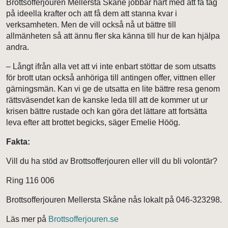
Brottsofferjouren Mellersta Skåne jobbar hårt med att få tag
på ideella krafter och att få dem att stanna kvar i
verksamheten. Men de vill också nå ut bättre till
allmänheten så att ännu fler ska känna till hur de kan hjälpa
andra.
– Långt ifrån alla vet att vi inte enbart stöttar de som utsatts
för brott utan också anhöriga till antingen offer, vittnen eller
gärningsmän. Kan vi ge de utsatta en lite bättre resa genom
rättsväsendet kan de kanske leda till att de kommer ut ur
krisen bättre rustade och kan göra det lättare att fortsätta
leva efter att brottet begicks, säger Emelie Höög.
Fakta:
Vill du ha stöd av Brottsofferjouren eller vill du bli volontär?
Ring 116 006
Brottsofferjouren Mellersta Skåne nås lokalt på 046-323298.
Läs mer på
Brottsofferjouren.se